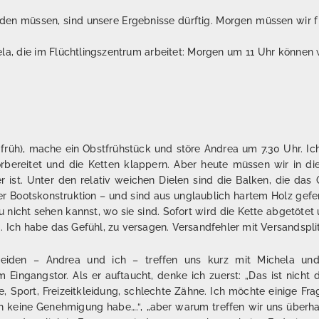
den müssen, sind unsere Ergebnisse dürftig. Morgen müssen wir
ela, die im Flüchtlingszentrum arbeitet: Morgen um 11 Uhr können
früh), mache ein Obstfrühstück und störe Andrea um 7.30 Uhr. Ich
orbereitet und die Ketten klappern. Aber heute müssen wir in d
er ist. Unter den relativ weichen Dielen sind die Balken, die das
er Bootskonstruktion – und sind aus unglaublich hartem Holz gefer
 nicht sehen kannst, wo sie sind. Sofort wird die Kette abgetöte
. Ich habe das Gefühl, zu versagen. Versandfehler mit Versandspli
eiden – Andrea und ich – treffen uns kurz mit Michela und
ingangstor. Als er auftaucht, denke ich zuerst: „Das ist nicht 
are, Sport, Freizeitkleidung, schlechte Zähne. Ich möchte einige F
 ich keine Genehmigung habe….“, „aber warum treffen wir uns überh