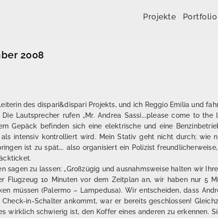
Zum Inhalt springen
Projekte
Portfolio
mber 2008
eiterin des dispari&dispari Projekts, und ich Reggio Emilia und f
ie Lautsprecher rufen „Mr. Andrea Sassi….please come to the lu
rem Gepäck befinden sich eine elektrische und eine Benzinbetri
intensiv kontrolliert wird. Mein Stativ geht nicht durch; wie nai
ingen ist zu spät…. also organisiert ein Polizist freundlicherwei
äckticket.
en sagen zu lassen: „Großzügig und ausnahmsweise halten wir Ihre 
r Flugzeug 10 Minuten vor dem Zeitplan an, wir haben nur 5 Mi
ken müssen (Palermo – Lampedusa). Wir entscheiden, dass Andr
m Check-in-Schalter ankommt, war er bereits geschlossen! Gleich
 wirklich schwierig ist, den Koffer eines anderen zu erkennen. Si