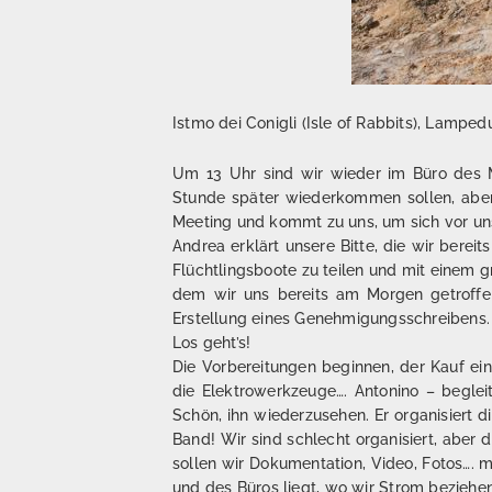
Istmo dei Conigli (Isle of Rabbits), Lampe
Um 13 Uhr sind wir wieder im Büro des Ma
Stunde später wiederkommen sollen, aber 
Meeting und kommt zu uns, um sich vor un
Andrea erklärt unsere Bitte, die wir bere
Flüchtlingsboote zu teilen und mit einem 
dem wir uns bereits am Morgen getroffe
Erstellung eines Genehmigungsschreibens. 
Los geht’s!
Die Vorbereitungen beginnen, der Kauf ei
die Elektrowerkzeuge…. Antonino – beglei
Schön, ihn wiederzusehen. Er organisiert d
Band! Wir sind schlecht organisiert, aber
sollen wir Dokumentation, Video, Fotos…. 
und des Büros liegt, wo wir Strom beziehen