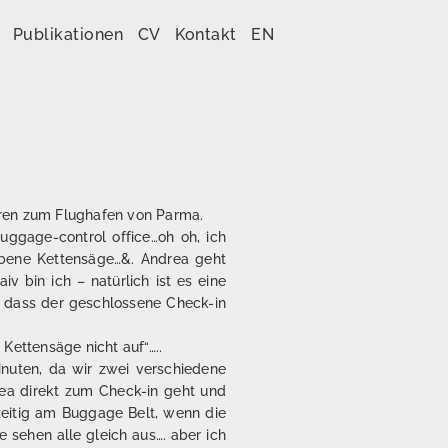
Publikationen
CV
Kontakt
EN
ahren zum Flughafen von Parma.
ggage-control office…oh oh, ich
ebene Kettensäge…&. Andrea geht
v bin ich – natürlich ist es eine
se, dass der geschlossene Check-in
Kettensäge nicht auf“…..
nuten, da wir zwei verschiedene
ea direkt zum Check-in geht und
zeitig am Buggage Belt, wenn die
e sehen alle gleich aus…. aber ich