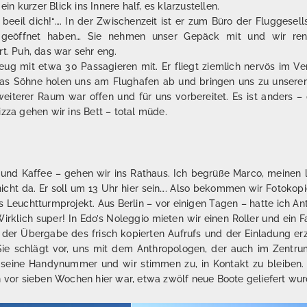
ein kurzer Blick ins Innere half, es klarzustellen.
 beeil dich!“…. In der Zwischenzeit ist er zum Büro der Fluggese
r geöffnet haben… Sie nehmen unser Gepäck mit und wir ren
rt. Puh, das war sehr eng.
zeug mit etwa 30 Passagieren mit. Er fliegt ziemlich nervös im Ve
as Söhne holen uns am Flughafen ab und bringen uns zu unsere
eiterer Raum war offen und für uns vorbereitet. Es ist anders –
izza gehen wir ins Bett – total müde.
 und Kaffee – gehen wir ins Rathaus. Ich begrüße Marco, meinen
 nicht da. Er soll um 13 Uhr hier sein…. Also bekommen wir Fotoko
Leuchtturmprojekt. Aus Berlin – vor einigen Tagen – hatte ich An
 Wirklich super! In Edo’s Noleggio mieten wir einen Roller und ein
der Übergabe des frisch kopierten Aufrufs und der Einladung erz
Sie schlägt vor, uns mit dem Anthropologen, der auch im Zentrum
st seine Handynummer und wir stimmen zu, in Kontakt zu bleiben.
h vor sieben Wochen hier war, etwa zwölf neue Boote geliefert wur