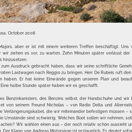
dusa, October 2008
jors, aber er ist mit einem weiteren Treffen beschäftigt. Uns 
wir ziehen es vor, zu warten. Zehn Minuten später verlässt der 
s hinzusetzen.
its zum Ausdruck gebracht haben, dass wir seine schriftliche Gen
großen Lastwagen nach Reggio zu bringen. Herr De Rubeis ruft den 
n haben. Er hat keine Einwände gegen unseren Plan und beauft
Eine halbe Stunde später haben wir es geschafft.
nes Benzinkanisters, des Benzins selbst, der Handschuhe und wir
tet von seinem Freund Nicholas – von Radio Delta und Alternat
ie Verlängerungskabel, die wir miteinander befestigen müssen – so
 die Umstände sind schwierig. Welches Boot sollen wir nehmen, sol
machen? Wir wählen einen aus – der noch relativ schön aussieht 
. Der Klang von Andreas Motorsäge ist erstaunlich. Es deutet sofo