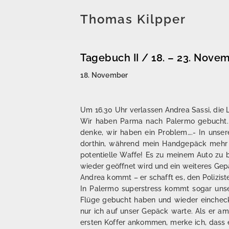
Thomas Kilpper
Tagebuch II / 18. – 23. Nove
18. November
Um 16.30 Uhr verlassen Andrea Sassi, die L
Wir haben Parma nach Palermo gebucht. D
denke, wir haben ein Problem….- In unse
dorthin, während mein Handgepäck mehr als 
potentielle Waffe! Es zu meinem Auto zu br
wieder geöffnet wird und ein weiteres Gep
Andrea kommt – er schafft es, den Polizist
In Palermo superstress kommt sogar unse
Flüge gebucht haben und wieder einchec
nur ich auf unser Gepäck warte. Als er a
ersten Koffer ankommen, merke ich, dass es