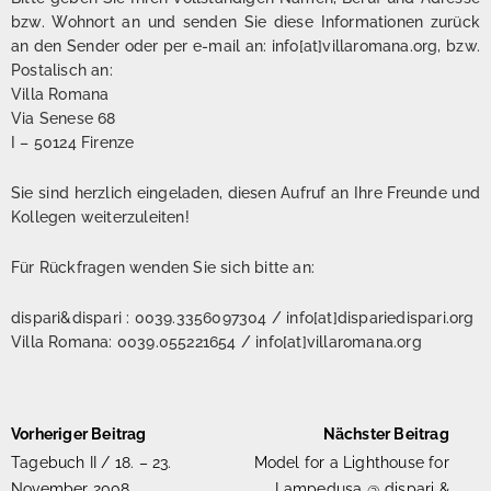
bzw. Wohnort an und senden Sie diese Informationen zurück
an den Sender oder per e-mail an: info[at]villaromana.org, bzw.
Postalisch an:
Villa Romana
Via Senese 68
I – 50124 Firenze
Sie sind herzlich eingeladen, diesen Aufruf an Ihre Freunde und
Kollegen weiterzuleiten!
Für Rückfragen wenden Sie sich bitte an:
dispari&dispari : 0039.3356097304 / info[at]dispariedispari.org
Villa Romana: 0039.055221654 / info[at]villaromana.org
Beitragsnavigation
Vorheriger Beitrag
Nächster Beitrag
Tagebuch II / 18. – 23.
Model for a Lighthouse for
November 2008
Lampedusa @ dispari &