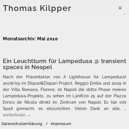
Zum
Thomas Kilpper
Inhalt
PRIMÄR
springen
MENÜ
Monatsarchiv: Mai 2010
Ein Leuchtturm für Lampedusa @ transient
spaces in Neapel
Nach der Präsentation von A Lighthouse for Lampedusa!
2008/09 im Dispari&Dispari Project, Reggio Emilia und 2009 in
der Villa Romana, Florenz, ist Napoli die dritte Phase meines
Lampedusa-Projekts: zu sehen im Lanificio 25 auf der Piazza
Enrico de Nicola direkt im Zentrum von Napoli. Es hat viel
Spaß gemacht, es einzurichten. Vielen Dank an alle, …
Ein Leuchtturm für Lampedusa @ transient spaces in Neapel
weiterlesen
→
Datenschutzerklärung
Impressum