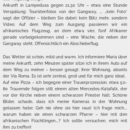
Ankunft in Lampedusa gegen 21.30 Uhr – etwa eine Stunde
Verspätung: Touristenfotos von der Gangway, …. „kein Foto“
sagt der Offizier – bleiben Sie dabei: kein Blitz mehr, sondern
Video: Auf dem Weg zum Ausgang passieren wir ein
afrikanisches Flugzeug, an dem etwa vier, fünf Afrikaner
gerade vorbeigekommen sind – eine Wache, die neben der
Gangway steht. Offensichtlich ein Abschiebeflug.
Das Wetter ist schön, mild und warm. Ich informiere Maria über
meine Ankunft, zehn Minuten später sitze ich in ihrem Auto auf
dem Weg zu meiner – besser gesagt: ihrer Wohnung, abseits
der Via Roma. Es ist sehr zentral, groß und für mich ganz ideal.
Auf eine Pizza – ich begegne einer Trauerprozession, etwa 50-
80 Trauernde folgen still einem alten Mercedes-Katafalk, der
vor der Kirche neben einem schwarzen Priester hält. Schöne
Bilder, schade, dass ich meine Kameras in der Wohnung
gelassen habe: Geh nie ohne sie hier raus! Ich frage mich….
warum haben sie einen schwarzen Pfarrer – hier mit den
afrikanischen Flüchtlingen….? Ich sollte versuchen, mich mit
ihm zu treffen!