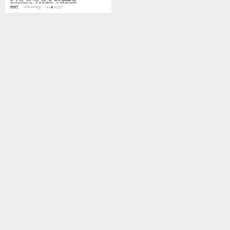
Beitragsnavigation
Vorheriger Beitrag
Nächster Beitrag
die welt sollte zunächst so
Disguise @ Patrick Heide
bleiben, wie sie ist @
Contemporary London
Kunsthalle Mainz
Datenschutzerklärung
Impressum
© 2026 Thomas Kilpper
WordPress Cookie Plugin von Real Cookie Banner