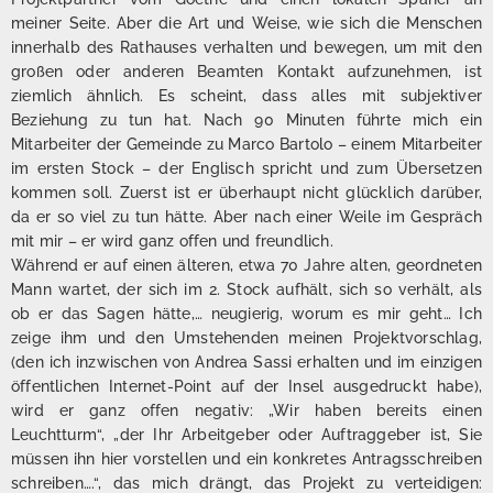
meiner Seite. Aber die Art und Weise, wie sich die Menschen
innerhalb des Rathauses verhalten und bewegen, um mit den
großen oder anderen Beamten Kontakt aufzunehmen, ist
ziemlich ähnlich. Es scheint, dass alles mit subjektiver
Beziehung zu tun hat. Nach 90 Minuten führte mich ein
Mitarbeiter der Gemeinde zu Marco Bartolo – einem Mitarbeiter
im ersten Stock – der Englisch spricht und zum Übersetzen
kommen soll. Zuerst ist er überhaupt nicht glücklich darüber,
da er so viel zu tun hätte. Aber nach einer Weile im Gespräch
mit mir – er wird ganz offen und freundlich.
Während er auf einen älteren, etwa 70 Jahre alten, geordneten
Mann wartet, der sich im 2. Stock aufhält, sich so verhält, als
ob er das Sagen hätte,… neugierig, worum es mir geht… Ich
zeige ihm und den Umstehenden meinen Projektvorschlag,
(den ich inzwischen von Andrea Sassi erhalten und im einzigen
öffentlichen Internet-Point auf der Insel ausgedruckt habe),
wird er ganz offen negativ: „Wir haben bereits einen
Leuchtturm“, „der Ihr Arbeitgeber oder Auftraggeber ist, Sie
müssen ihn hier vorstellen und ein konkretes Antragsschreiben
schreiben….“, das mich drängt, das Projekt zu verteidigen: