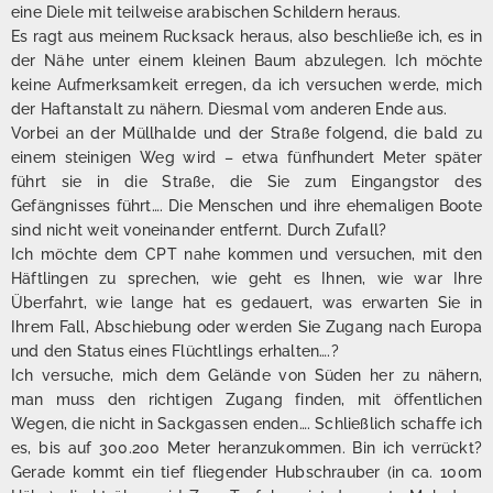
eine Diele mit teilweise arabischen Schildern heraus.
Es ragt aus meinem Rucksack heraus, also beschließe ich, es in
der Nähe unter einem kleinen Baum abzulegen. Ich möchte
keine Aufmerksamkeit erregen, da ich versuchen werde, mich
der Haftanstalt zu nähern. Diesmal vom anderen Ende aus.
Vorbei an der Müllhalde und der Straße folgend, die bald zu
einem steinigen Weg wird – etwa fünfhundert Meter später
führt sie in die Straße, die Sie zum Eingangstor des
Gefängnisses führt…. Die Menschen und ihre ehemaligen Boote
sind nicht weit voneinander entfernt. Durch Zufall?
Ich möchte dem CPT nahe kommen und versuchen, mit den
Häftlingen zu sprechen, wie geht es Ihnen, wie war Ihre
Überfahrt, wie lange hat es gedauert, was erwarten Sie in
Ihrem Fall, Abschiebung oder werden Sie Zugang nach Europa
und den Status eines Flüchtlings erhalten….?
Ich versuche, mich dem Gelände von Süden her zu nähern,
man muss den richtigen Zugang finden, mit öffentlichen
Wegen, die nicht in Sackgassen enden…. Schließlich schaffe ich
es, bis auf 300.200 Meter heranzukommen. Bin ich verrückt?
Gerade kommt ein tief fliegender Hubschrauber (in ca. 100m