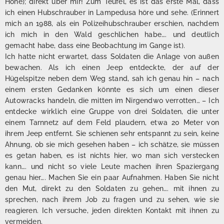
Höhe); direkt über mir! Zum Teufel, es ist das erste Mal, dass
ich einen Hubschrauber in Lampedusa höre und sehe. (Erinnert
mich an 1988, als ein Polizeihubschrauber erschien, nachdem
ich mich in den Wald geschlichen habe…. und deutlich
gemacht habe, dass eine Beobachtung im Gange ist).
Ich hatte nicht erwartet, dass Soldaten die Anlage von außen
bewachen. Als ich einen Jeep entdeckte, der auf der
Hügelspitze neben dem Weg stand, sah ich genau hin – nach
einem ersten Gedanken könnte es sich um einen dieser
Autowracks handeln, die mitten im Nirgendwo verrotten… – Ich
entdecke wirklich eine Gruppe von drei Soldaten, die unter
einem Tarnnetz auf dem Feld plaudern, etwa 20 Meter von
ihrem Jeep entfernt. Sie schienen sehr entspannt zu sein, keine
Ahnung, ob sie mich gesehen haben – ich schätze, sie müssen
es getan haben, es ist nichts hier, wo man sich verstecken
kann…. und nicht so viele Leute machen ihren Spaziergang
genau hier…. Machen Sie ein paar Aufnahmen. Haben Sie nicht
den Mut, direkt zu den Soldaten zu gehen…. mit ihnen zu
sprechen, nach ihrem Job zu fragen und zu sehen, wie sie
reagieren. Ich versuche, jeden direkten Kontakt mit ihnen zu
vermeiden.