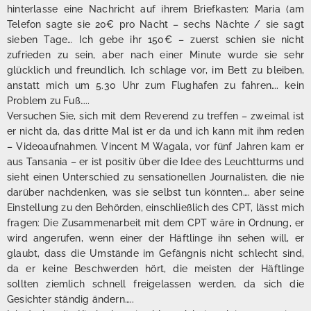
hinterlasse eine Nachricht auf ihrem Briefkasten: Maria (am
Telefon sagte sie 20€ pro Nacht – sechs Nächte / sie sagt
sieben Tage… Ich gebe ihr 150€ – zuerst schien sie nicht
zufrieden zu sein, aber nach einer Minute wurde sie sehr
glücklich und freundlich. Ich schlage vor, im Bett zu bleiben,
anstatt mich um 5.30 Uhr zum Flughafen zu fahren…. kein
Problem zu Fuß…..
Versuchen Sie, sich mit dem Reverend zu treffen – zweimal ist
er nicht da, das dritte Mal ist er da und ich kann mit ihm reden
– Videoaufnahmen. Vincent M Wagala, vor fünf Jahren kam er
aus Tansania – er ist positiv über die Idee des Leuchtturms und
sieht einen Unterschied zu sensationellen Journalisten, die nie
darüber nachdenken, was sie selbst tun könnten…. aber seine
Einstellung zu den Behörden, einschließlich des CPT, lässt mich
fragen: Die Zusammenarbeit mit dem CPT wäre in Ordnung, er
wird angerufen, wenn einer der Häftlinge ihn sehen will, er
glaubt, dass die Umstände im Gefängnis nicht schlecht sind,
da er keine Beschwerden hört, die meisten der Häftlinge
sollten ziemlich schnell freigelassen werden, da sich die
Gesichter ständig ändern…..