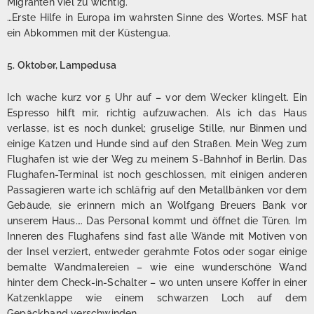
Migranten viel zu wichtig.
…Erste Hilfe in Europa im wahrsten Sinne des Wortes. MSF hat
ein Abkommen mit der Küstengua.
5. Oktober, Lampedusa
Ich wache kurz vor 5 Uhr auf – vor dem Wecker klingelt. Ein
Espresso hilft mir, richtig aufzuwachen. Als ich das Haus
verlasse, ist es noch dunkel; gruselige Stille, nur Binmen und
einige Katzen und Hunde sind auf den Straßen. Mein Weg zum
Flughafen ist wie der Weg zu meinem S-Bahnhof in Berlin. Das
Flughafen-Terminal ist noch geschlossen, mit einigen anderen
Passagieren warte ich schläfrig auf den Metallbänken vor dem
Gebäude, sie erinnern mich an Wolfgang Breuers Bank vor
unserem Haus…. Das Personal kommt und öffnet die Türen. Im
Inneren des Flughafens sind fast alle Wände mit Motiven von
der Insel verziert, entweder gerahmte Fotos oder sogar einige
bemalte Wandmalereien – wie eine wunderschöne Wand
hinter dem Check-in-Schalter – wo unten unsere Koffer in einer
Katzenklappe wie einem schwarzen Loch auf dem
Gepäckband verschwinden…..