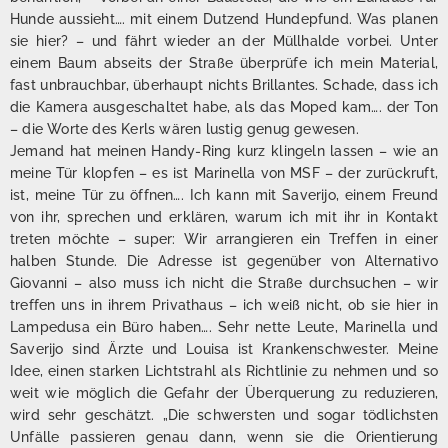
Hunde aussieht…. mit einem Dutzend Hundepfund. Was planen
sie hier? – und fährt wieder an der Müllhalde vorbei. Unter
einem Baum abseits der Straße überprüfe ich mein Material,
fast unbrauchbar, überhaupt nichts Brillantes. Schade, dass ich
die Kamera ausgeschaltet habe, als das Moped kam…. der Ton
– die Worte des Kerls wären lustig genug gewesen.
Jemand hat meinen Handy-Ring kurz klingeln lassen – wie an
meine Tür klopfen – es ist Marinella von MSF – der zurückruft,
ist, meine Tür zu öffnen…. Ich kann mit Saverijo, einem Freund
von ihr, sprechen und erklären, warum ich mit ihr in Kontakt
treten möchte – super: Wir arrangieren ein Treffen in einer
halben Stunde. Die Adresse ist gegenüber von Alternativo
Giovanni – also muss ich nicht die Straße durchsuchen – wir
treffen uns in ihrem Privathaus – ich weiß nicht, ob sie hier in
Lampedusa ein Büro haben…. Sehr nette Leute, Marinella und
Saverijo sind Ärzte und Louisa ist Krankenschwester. Meine
Idee, einen starken Lichtstrahl als Richtlinie zu nehmen und so
weit wie möglich die Gefahr der Überquerung zu reduzieren,
wird sehr geschätzt. „Die schwersten und sogar tödlichsten
Unfälle passieren genau dann, wenn sie die Orientierung