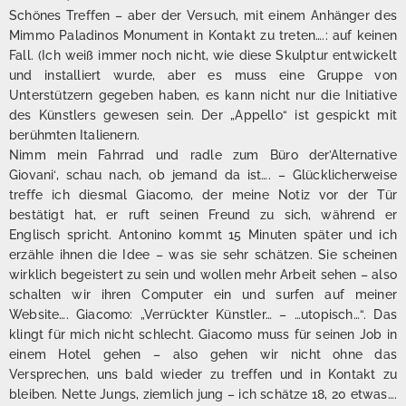
Schönes Treffen – aber der Versuch, mit einem Anhänger des
Mimmo Paladinos Monument in Kontakt zu treten….: auf keinen
Fall. (Ich weiß immer noch nicht, wie diese Skulptur entwickelt
und installiert wurde, aber es muss eine Gruppe von
Unterstützern gegeben haben, es kann nicht nur die Initiative
des Künstlers gewesen sein. Der „Appello“ ist gespickt mit
berühmten Italienern.
Nimm mein Fahrrad und radle zum Büro der’Alternative
Giovani‘, schau nach, ob jemand da ist…. – Glücklicherweise
treffe ich diesmal Giacomo, der meine Notiz vor der Tür
bestätigt hat, er ruft seinen Freund zu sich, während er
Englisch spricht. Antonino kommt 15 Minuten später und ich
erzähle ihnen die Idee – was sie sehr schätzen. Sie scheinen
wirklich begeistert zu sein und wollen mehr Arbeit sehen – also
schalten wir ihren Computer ein und surfen auf meiner
Website…. Giacomo: „Verrückter Künstler… – …utopisch…“. Das
klingt für mich nicht schlecht. Giacomo muss für seinen Job in
einem Hotel gehen – also gehen wir nicht ohne das
Versprechen, uns bald wieder zu treffen und in Kontakt zu
bleiben. Nette Jungs, ziemlich jung – ich schätze 18, 20 etwas….