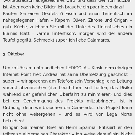
Wortaustausch aufgezeichnet wird und dass der Ton nutzbar
ist. Aber noch keine Bilder, ich brauche ein paar Ideen dazu!
Kaufen Sie einen (Teufels-?) Fisch und einen Tintenfisch im
nahegelegenen Hafen – Kapern, Oliven, Zitrone und Origan –
gute Küche, zeichnen Sie mit der Tinte des Tintenfisches ein
kleines Blatt – „arme Tintenfisch“, morgen wird der andere
Teufel gegrillt. Schmeckt super, ich liebe Calamares.
3. Oktober
Um 10 Uhr am unfreundlichen L’EDICOLA – Kiosk, dem einzigen
Internet-Point hier: Andrea hat seine Übersetzung geschickt –
super! – wir sprechen am Telefon: sein Vorschlag, eine Leitung
vorerst abzubrechen (der Leuchtturm soll helfen, das Risiko
während der gefährlichen Überfahrt zu minimieren) und dies
bei der Genehmigung des Projekts mitzubringen…. ist in
Ordnung, denn wir brauchen die Gemeinde…. das Projekt kann
nicht ohne weitergehen – und es wird von Lega Norte
betrieben!
Bringen Sie meinen Brief an Herrn Sparma, kritisiert er den
teilweise allgemeinen Charakter – ich weise darauf hin: Nicht