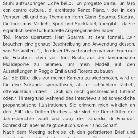
Stuhl aufzuspringen „…che bello…. un progetto d’arte… un faro
con centro cultura… d‘ architetto Renzo Piano…“, der in den
Vorraum eilt und das Thema an Herrn Gianni Sparma, Stadtrat
für Tourismus, Verkehr, Sport und Spektakel, übergibt – da sie
eigentlich keine für kulturelle Angelegenheiten haben.
Toll, Marco übersetzt. Herr Sparma ist sehr formell, „wir
brauchen eine genaue Beschreibung und Anwendung dessen,
was Sie wollen….“, „…In dieser Phase brauchen wir von Ihnen nur
die Erlaubnis, etwa vier, fünf Boote aus der kommunalen
Mülldeponie zu nehmen, um mein Modell auf den
Ausstellungen in Reggio Emilia und Florenz zu bauen.
Auf die Bitte, dies vor meiner Kamera zu wiederholen, wird er
für eine Sekunde sympathisch, als er schüchtern lächelt,
offensichtlich irritiert – „Soll ich mich geschmeichelt fühlen?
oder….“. Hintergrund während des Interviews sind schreckliche
propandistische Illustrationen. Sie erinnern mich wirklich an
den „Stil“ des Dritten Reiches – sie sind die Deckblätter der
Jahresberichte 2006 und 2007 der „Guardia di Finanza“.
Schrecklich, aber es zeigt deutlich, wo wir sind. Scharf.
Nach dem Meeting schreibe ich den geforderten Brief und