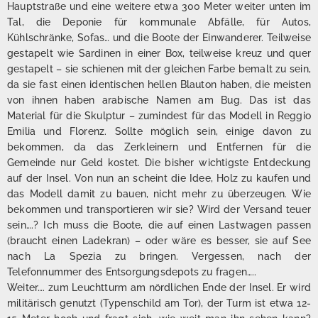
Hauptstraße und eine weitere etwa 300 Meter weiter unten im
Tal, die Deponie für kommunale Abfälle, für Autos,
Kühlschränke, Sofas… und die Boote der Einwanderer. Teilweise
gestapelt wie Sardinen in einer Box, teilweise kreuz und quer
gestapelt – sie schienen mit der gleichen Farbe bemalt zu sein,
da sie fast einen identischen hellen Blauton haben, die meisten
von ihnen haben arabische Namen am Bug. Das ist das
Material für die Skulptur – zumindest für das Modell in Reggio
Emilia und Florenz. Sollte möglich sein, einige davon zu
bekommen, da das Zerkleinern und Entfernen für die
Gemeinde nur Geld kostet. Die bisher wichtigste Entdeckung
auf der Insel. Von nun an scheint die Idee, Holz zu kaufen und
das Modell damit zu bauen, nicht mehr zu überzeugen. Wie
bekommen und transportieren wir sie? Wird der Versand teuer
sein….? Ich muss die Boote, die auf einen Lastwagen passen
(braucht einen Ladekran) – oder wäre es besser, sie auf See
nach La Spezia zu bringen. Vergessen, nach der
Telefonnummer des Entsorgungsdepots zu fragen…..
Weiter…. zum Leuchtturm am nördlichen Ende der Insel. Er wird
militärisch genutzt (Typenschild am Tor), der Turm ist etwa 12-