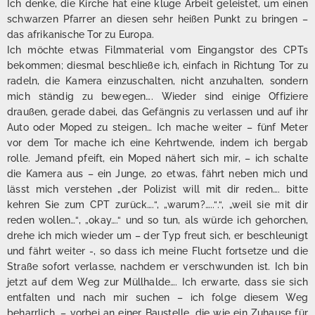
Ich denke, die Kirche hat eine kluge Arbeit geleistet, um einen
schwarzen Pfarrer an diesen sehr heißen Punkt zu bringen –
das afrikanische Tor zu Europa.
Ich möchte etwas Filmmaterial vom Eingangstor des CPTs
bekommen; diesmal beschließe ich, einfach in Richtung Tor zu
radeln, die Kamera einzuschalten, nicht anzuhalten, sondern
mich ständig zu bewegen…. Wieder sind einige Offiziere
draußen, gerade dabei, das Gefängnis zu verlassen und auf ihr
Auto oder Moped zu steigen… Ich mache weiter – fünf Meter
vor dem Tor mache ich eine Kehrtwende, indem ich bergab
rolle. Jemand pfeift, ein Moped nähert sich mir, – ich schalte
die Kamera aus – ein Junge, 20 etwas, fährt neben mich und
lässt mich verstehen „der Polizist will mit dir reden…. bitte
kehren Sie zum CPT zurück….“, „warum?…..“.“, „weil sie mit dir
reden wollen…“, „okay….“ und so tun, als würde ich gehorchen,
drehe ich mich wieder um – der Typ freut sich, er beschleunigt
und fährt weiter -, so dass ich meine Flucht fortsetze und die
Straße sofort verlasse, nachdem er verschwunden ist. Ich bin
jetzt auf dem Weg zur Müllhalde…. Ich erwarte, dass sie sich
entfalten und nach mir suchen – ich folge diesem Weg
beharrlich, – vorbei an einer Baustelle, die wie ein Zuhause für