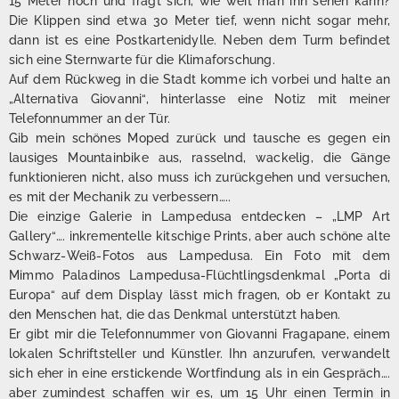
15 Meter hoch und fragt sich, wie weit man ihn sehen kann?
Die Klippen sind etwa 30 Meter tief, wenn nicht sogar mehr,
dann ist es eine Postkartenidylle. Neben dem Turm befindet
sich eine Sternwarte für die Klimaforschung.
Auf dem Rückweg in die Stadt komme ich vorbei und halte an
„Alternativa Giovanni“, hinterlasse eine Notiz mit meiner
Telefonnummer an der Tür.
Gib mein schönes Moped zurück und tausche es gegen ein
lausiges Mountainbike aus, rasselnd, wackelig, die Gänge
funktionieren nicht, also muss ich zurückgehen und versuchen,
es mit der Mechanik zu verbessern…..
Die einzige Galerie in Lampedusa entdecken – „LMP Art
Gallery“…. inkrementelle kitschige Prints, aber auch schöne alte
Schwarz-Weiß-Fotos aus Lampedusa. Ein Foto mit dem
Mimmo Paladinos Lampedusa-Flüchtlingsdenkmal „Porta di
Europa“ auf dem Display lässt mich fragen, ob er Kontakt zu
den Menschen hat, die das Denkmal unterstützt haben.
Er gibt mir die Telefonnummer von Giovanni Fragapane, einem
lokalen Schriftsteller und Künstler. Ihn anzurufen, verwandelt
sich eher in eine erstickende Wortfindung als in ein Gespräch….
aber zumindest schaffen wir es, um 15 Uhr einen Termin in