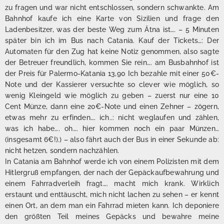
zu fragen und war nicht entschlossen, sondern schwankte. Am
Bahnhof kaufe ich eine Karte von Sizilien und frage den
Ladenbesitzer, was der beste Weg zum Ätna ist…. – 5 Minuten
später bin ich im Bus nach Catania. Kauf der Tickets…: Der
Automaten für den Zug hat keine Notiz genommen, also sagte
der Betreuer freundlich, kommen Sie rein…. am Busbahnhof ist
der Preis für Palermo-Katania 13,90 Ich bezahle mit einer 50€-
Note und der Kassierer versuchte so clever wie möglich, so
wenig Kleingeld wie möglich zu geben – zuerst nur eine 10
Cent Münze, dann eine 20€-Note und einen Zehner – zögern,
etwas mehr zu erfinden…. ich..: nicht weglaufen und zählen,
was ich habe…. oh…. hier kommen noch ein paar Münzen…
(insgesamt 6€!).) – also fährt auch der Bus in einer Sekunde ab:
nicht hetzen, sondern nachzählen.
In Catania am Bahnhof werde ich von einem Polizisten mit dem
Hitlergruß empfangen, der nach der Gepäckaufbewahrung und
einem Fahrradverleih fragt…. macht mich krank. Wirklich
erstaunt und enttäuscht, mich nicht lachen zu sehen – er kennt
einen Ort, an dem man ein Fahrrad mieten kann. Ich deponiere
den größten Teil meines Gepäcks und bewahre meine