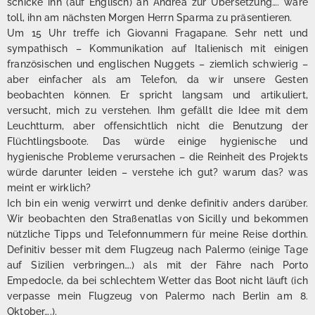
schicke ihn (auf Englisch) an Andrea zur Übersetzung…. wäre
toll, ihn am nächsten Morgen Herrn Sparma zu präsentieren.
Um 15 Uhr treffe ich Giovanni Fragapane. Sehr nett und
sympathisch – Kommunikation auf Italienisch mit einigen
französischen und englischen Nuggets – ziemlich schwierig –
aber einfacher als am Telefon, da wir unsere Gesten
beobachten können. Er spricht langsam und artikuliert,
versucht, mich zu verstehen. Ihm gefällt die Idee mit dem
Leuchtturm, aber offensichtlich nicht die Benutzung der
Flüchtlingsboote. Das würde einige hygienische und
hygienische Probleme verursachen – die Reinheit des Projekts
würde darunter leiden – verstehe ich gut? warum das? was
meint er wirklich?
Ich bin ein wenig verwirrt und denke definitiv anders darüber.
Wir beobachten den Straßenatlas von Sicilly und bekommen
nützliche Tipps und Telefonnummern für meine Reise dorthin.
Definitiv besser mit dem Flugzeug nach Palermo (einige Tage
auf Sizilien verbringen….) als mit der Fähre nach Porto
Empedocle, da bei schlechtem Wetter das Boot nicht läuft (ich
verpasse mein Flugzeug von Palermo nach Berlin am 8.
Oktober….).