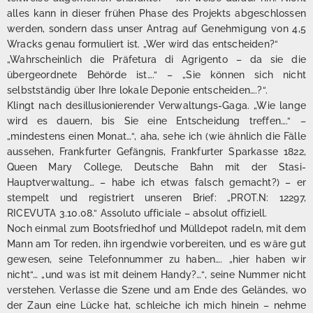
alles kann in dieser frühen Phase des Projekts abgeschlossen
werden, sondern dass unser Antrag auf Genehmigung von 4,5
Wracks genau formuliert ist. „Wer wird das entscheiden?“
„Wahrscheinlich die Präfetura di Agrigento – da sie die
übergeordnete Behörde ist….“ – „Sie können sich nicht
selbstständig über Ihre lokale Deponie entscheiden….?“.
Klingt nach desillusionierender Verwaltungs-Gaga. „Wie lange
wird es dauern, bis Sie eine Entscheidung treffen….“ –
„mindestens einen Monat…“, aha, sehe ich (wie ähnlich die Fälle
aussehen, Frankfurter Gefängnis, Frankfurter Sparkasse 1822,
Queen Mary College, Deutsche Bahn mit der Stasi-
Hauptverwaltung… – habe ich etwas falsch gemacht?) – er
stempelt und registriert unseren Brief: „PROT.N: 12297,
RICEVUTA 3.10.08.“ Assoluto ufficiale – absolut offiziell.
Noch einmal zum Bootsfriedhof und Mülldepot radeln, mit dem
Mann am Tor reden, ihn irgendwie vorbereiten, und es wäre gut
gewesen, seine Telefonnummer zu haben…. „hier haben wir
nicht“… „und was ist mit deinem Handy?…“, seine Nummer nicht
verstehen. Verlasse die Szene und am Ende des Geländes, wo
der Zaun eine Lücke hat, schleiche ich mich hinein – nehme