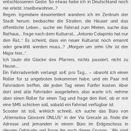
entschlossenen Geste. So etwas habe ich in Deutschland noch
nie erlebt. Inselbewohner….?
Regen. Irgendwie desorientiert wandere ich im Zentrum der
Stadt herum, beobachte die Straßen, die Häuser und das
öffentliche Leben…. suche ein Fahrrad zum Mieten, suche das
Rathaus…. frage nach dem Kulturrat… „Antonio Colapinto hat nur
den Rat…“ Es scheint, dass ein neuer Kulturrat noch ernannt
oder gewählt werden muss….? „Morgen um zehn Uhr ist der
Major hier….“.
Ich läute die Glocke des Pfarrers, nichts passiert, nicht zu
Hause…..
Ein Fahrradverleih verlangt 10€ pro Tag…. – obwohl ich einen
Roller für 12 angeboten bekommen habe, und ein Paar mit
Fahrrädern treffen, die jeden Tag einen Fünfer kosten. Aber
dort sind alle Fahrräder ausgeliehen, also warte ich, nehme
aber einen Roller für einen Tag und frage den Kerl, ob er mir
eine SMS schicken soll, sobald ein Fahrrad verfügbar ist.
Scooter ist toll, wirklich schnell, ich suche das Büro von
„Alternativa Giovanni ONLUS“ in der Via Grecale 22, finde die
Adresse und jemanden in einem Büro im Erdgeschoss in
diesem Gebäude und frage ihn nach dieser Gruppe… „Wo sind